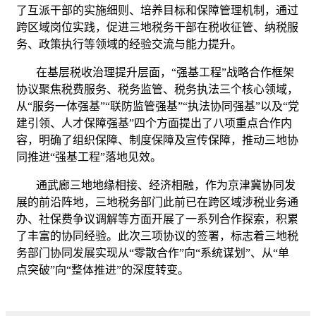
了互派干部的实施细则、培养目标和保障管理机制，通过
跨区域岗位实践，促进三地税务干部在税收征管、纳税服
务、政策执行等领域的经验交流与能力提升。
在基层税收治理提升层面，“强基工程”战略合作框架
协议聚焦税费服务、税务监管、税务执法三个核心领域，
从“服务一体强基”“联防监管强基”“执法协同强基”以及“党
建引领、人才保障强基”四个方面提出了八项重点合作内
容，明确了组织保障、制度保障及宣传保障，推动三地协
同推进“强基工程”落地见效。
通武廊三地地缘相接、经济相融，作为京津冀协同发
展的前沿阵地，三地税务部门此前已在跨区域涉税业务通
办、社保费争议调解等方面开展了一系列合作探索，积累
了丰富的协同经验。此次三项协议的签署，标志着三地税
务部门协同发展实现从“零散合作”向“系统谋划”、从“单
点突破”向“整体推进”的深度转变。