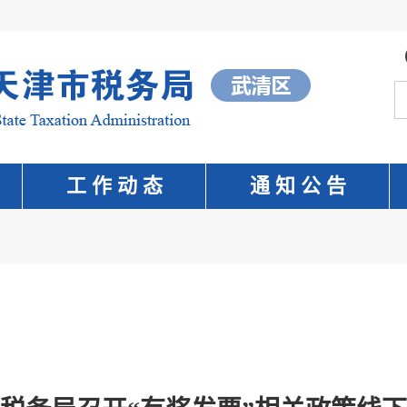
工 作 动 态
通 知 公 告