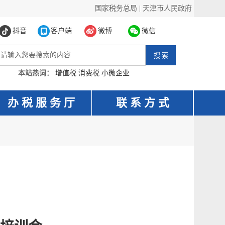
国家税务总局
|
天津市人民政府
抖音
客户端
微博
微信
本站热词：
增值税
消费税
小微企业
办 税 服 务 厅
联 系 方 式