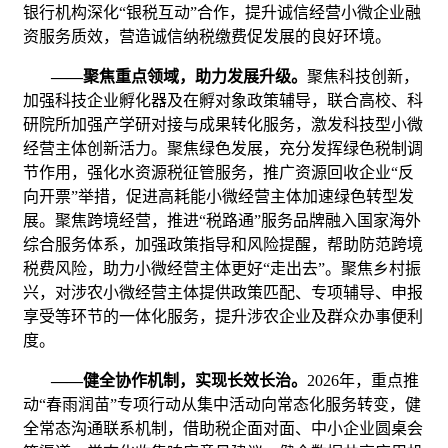
银行机构深化“银税互动”合作，提升诚信经营小微企业融
资服务质效，营造诚信纳税缴费促发展的良好环境。
——聚焦重点领域，助力发展升级。
聚焦科技创新，
加强科技企业孵化器及在孵对象政策辅导，联合高校、科
研院所加强产学研对接与成果转化服务，激发科技型小微
经营主体创新活力。聚焦绿色发展，充分发挥绿色税制调
节作用，强化水资源税征管服务，推广资源回收企业“反
向开票”举措，促进高耗能小微经营主体加速绿色转型发
展。聚焦跨境经营，推进“税路通”服务品牌融入国家海外
综合服务体系，加强政策指导和风险提醒，帮助防范跨境
税费风险，助力小微经营主体更好“走出去”。聚焦乡村振
兴，对涉农小微经营主体提供政策匹配、专项辅导、申报
享受等环节的一体化服务，提升涉农企业及群众办事便利
度。
——健全协作机制，实现长效长治。
2026年，重点推
动“春雨润苗”专项行动从集中活动向常态化服务转变，健
全常态沟通联系机制，借助税企面对面、中小企业圆桌会