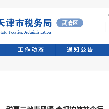
工 作 动 态
通 知 公 告