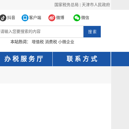
国家税务总局
|
天津市人民政府
抖音
客户端
微博
微信
本站热词：
增值税
消费税
小微企业
办 税 服 务 厅
联 系 方 式