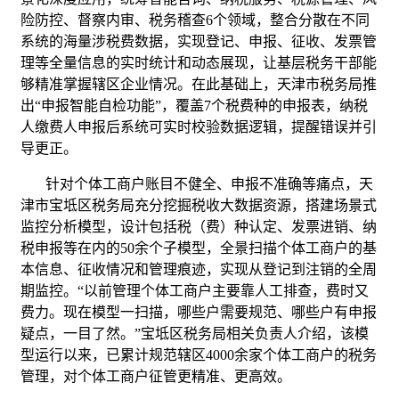
险防控、督察内审、税务稽查6个领域，整合分散在不同
系统的海量涉税费数据，实现登记、申报、征收、发票管
理等全量信息的实时统计和动态展现，让基层税务干部能
够精准掌握辖区企业情况。在此基础上，天津市税务局推
出“申报智能自检功能”，覆盖7个税费种的申报表，纳税
人缴费人申报后系统可实时校验数据逻辑，提醒错误并引
导更正。
针对个体工商户账目不健全、申报不准确等痛点，天
津市宝坻区税务局充分挖掘税收大数据资源，搭建场景式
监控分析模型，设计包括税（费）种认定、发票进销、纳
税申报等在内的50余个子模型，全景扫描个体工商户的基
本信息、征收情况和管理痕迹，实现从登记到注销的全周
期监控。“以前管理个体工商户主要靠人工排查，费时又
费力。现在模型一扫描，哪些户需要规范、哪些户有申报
疑点，一目了然。”宝坻区税务局相关负责人介绍，该模
型运行以来，已累计规范辖区4000余家个体工商户的税务
管理，对个体工商户征管更精准、更高效。