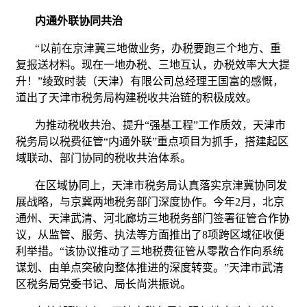
内通外联协同共治
“以前在京津冀三地做业务，办税要跑三个地方、重
复报送材料。现在一地办税、三地互认，办税效率大大提
升！”绫致时装（天津）有限公司总经理王国富的感慨，
道出了天津市税务局构建税收共治链的积极成效。
为推动税收共治、提升“强基工程”工作质效，天津市
税务局以税费征管“内通外联”重点项目为抓手，搭建起区
域联动、部门协同的税收共治体系。
在区域协同上，天津市税务局认真落实京津冀协同发
展战略，与京冀两地税务部门深度协作。今年2月，北京
通州、天津武清、河北廊坊三地税务部门签署征管合作协
议，从监管、服务、执法等方面推出了8项跨区域征收便
利举措。“该协议推动了三地税费征管从零散合作向系统
谋划、由单点突破向整体推进的深度转变。”天津市武清
区税务局党委书记、局长尚洪振说。