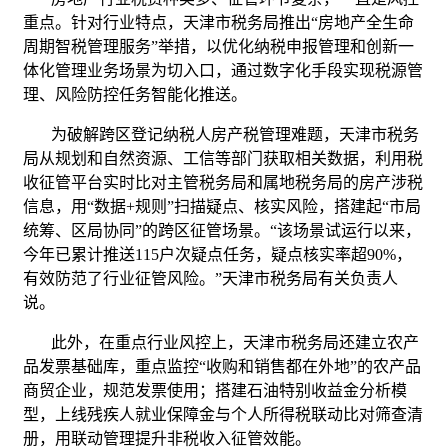
重点。针对行业特点，天津市税务局推出“房地产全生命
周期智税管理服务”举措，以优化纳税申报管理和创新一
体化管理业务场景为切入口，通过数字化手段实现税源管
理、风险防控任务智能化推送。
为破解跨区登记纳税人房产税管理难题，天津市税务
局从规划和自然资源、工信等部门获取相关数据，利用税
收征管平台实时比对主管税务局和属地税务局的房产涉税
信息，用“数据+规则”扫描疑点、核实风险，搭建起“市局
统筹、区局协同”的跨区征管场景。“该场景试运行以来，
今年已累计推送115户次疑点任务，疑点核实率超90%，
有效防范了行业征管风险。”天津市税务局有关负责人
说。
此外，在重点行业风控上，天津市税务局还建立农产
品发票基础库，重点监控“收购和销售都在外地”的农产品
商贸企业，规范发票使用；搭建石油特别收益金分析模
型，上线残疾人就业保障金与个人所得税联动比对筛查清
册，用联动管理提升非税收入征管效能。