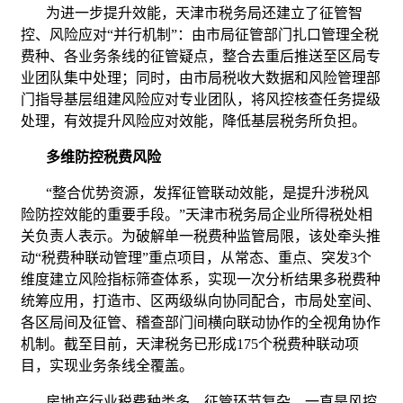
为进一步提升效能，天津市税务局还建立了征管智
控、风险应对“并行机制”：由市局征管部门扎口管理全税
费种、各业务条线的征管疑点，整合去重后推送至区局专
业团队集中处理；同时，由市局税收大数据和风险管理部
门指导基层组建风险应对专业团队，将风控核查任务提级
处理，有效提升风险应对效能，降低基层税务所负担。
多维防控税费风险
“整合优势资源，发挥征管联动效能，是提升涉税风
险防控效能的重要手段。”天津市税务局企业所得税处相
关负责人表示。为破解单一税费种监管局限，该处牵头推
动“税费种联动管理”重点项目，从常态、重点、突发3个
维度建立风险指标筛查体系，实现一次分析结果多税费种
统筹应用，打造市、区两级纵向协同配合，市局处室间、
各区局间及征管、稽查部门间横向联动协作的全视角协作
机制。截至目前，天津税务已形成175个税费种联动项
目，实现业务条线全覆盖。
房地产行业税费种类多、征管环节复杂，一直是风控