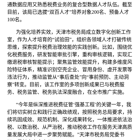
通数据应用又熟悉税费业务的复合型数据人才队伍。截至
目前，该局已选拔“双百人才”培养对象200名、预备人才
100名。
为强化培养实效，天津市税务局成立数字化创新工作
室，作为人才培育的“试验田”，组织各领域人才打破传统
思维，探索提升税费治理效能的实践创新。比如，围绕优
化税费服务，研发智能审批引擎，重构审核逻辑，实现汇
缴退税审核智能提示；聚焦监管效能提升，构建多维度风
险特征体系，精准识别空壳企业、冒用身份、虚开发票等
违法行为，推动监管从“事后查处”向“事前预防、主动洞
察”转变。目前，该工作室的多项创新成果已与税费服
务、税务监管、税务执法深度融合，在全市推广实施。
“今年是纵深推进税费征管‘强基工程’的关键一年，我
们将切实树立和践行正确政绩观，按照税务总局要求，持
续巩固成效、规范机制、深化成果转化，一体推进依法治
税、以数治税、从严治税，推动税收工作在服务天津高质
量发展大局中进一步聚势赋能。”天津市税务局党委书