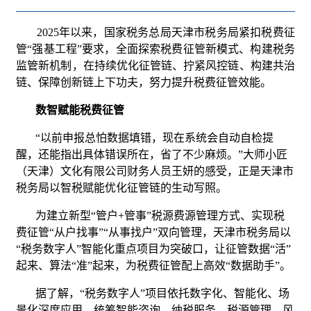
2025年以来，国家税务总局天津市税务局紧扣税费征
管“强基工程”要求，全面探索税费征管新模式、构建税务
监管新机制，在持续优化征管链、拧紧风控链、构建共治
链、保障创新链上下功夫，努力提升税费征管效能。
数智赋能税费征管
“以前申报总怕数据填错，现在系统会自动自检提
醒，还能指出具体错误所在，省了不少麻烦。”大师小匠
（天津）文化有限公司财务人员王妍的感受，正是天津市
税务局以智税赋能优化征管链的生动写照。
为建立新型“管户+管事”税源费源管理方式、实现税
费征管“从户找事”“从事找户”双向管理，天津市税务局以
“税务数字人”智能化重点项目为突破口，让征管数据“活”
起来、算法“准”起来，为税费征管配上高效“数据助手”。
据了解，“税务数字人”项目依托数字化、智能化、场
景化深度应用，统筹智能咨询、纳税服务、税源管理、风