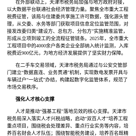
在外部联动上，天津市税务局加强与地方政府对接，
以大数据平台联通社会经济管理力量。聚焦全市重大工程
税费征管，该局与住建委共享施工许可数据，强化源头管
理，从交委、水务等部门获取项目信息定位监管范围，对
接发改委归类“建设方、总包方、分包方”实施精准监管，
形成从立项到竣工的全流程征管链条。2025年，全市重大
工程项目中的4000余户各类企业全部纳入统计监测，入库
税费近900亿元，为地方经济发展提供了坚实财力保障。
在二手车交易领域，天津市税务局通过与公安交管部
门建立“数据直连、业务贯通”机制，实现数电发票开具与
车辆过户“一站式”办结，构建起数字化监管体系，规范了
市场交易秩序。
强化人才核心支撑
人才是推动“强基工程”落地见效的核心支撑。天津市
税务局深入落实人才兴税战略，启动“双百人才”培养工程
重点项目，围绕税会处理差异、重点行业实务等内容，培
养百名财会人才队伍；围绕智能税务建设，培养百名既精