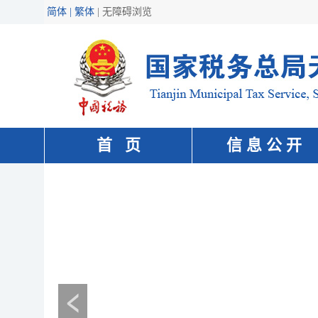
简体 | 繁体
|
无障碍浏览
首 页
信 息 公 开