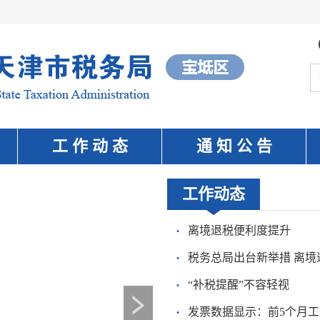
工 作 动 态
通 知 公 告
工作动态
·
离境退税便利度提升
·
税务总局出台新举措 离境
·
“补税提醒”不容轻视
·
发票数据显示：前5个月