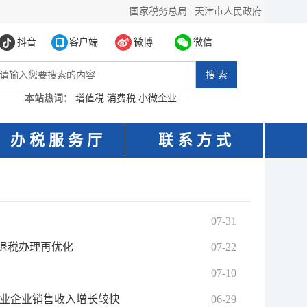
国家税务总局
|
天津市人民政府
抖音
客户端
微博
微信
本站热词：
增值税
消费税
小微企业
办 税 服 务 厅
联 系 方 式
07-31
退税办理再优化
07-22
07-10
工业企业销售收入增长较快
06-29