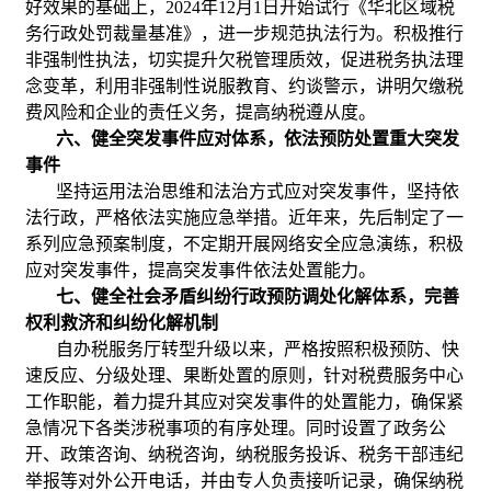
好效果的基础上，2024年12月1日开始试行《华北区域税
务行政处罚裁量基准》，进一步规范执法行为。积极推行
非强制性执法，切实提升欠税管理质效，促进税务执法理
念变革，利用非强制性说服教育、约谈警示，讲明欠缴税
费风险和企业的责任义务，提高纳税遵从度。
六、健全突发事件应对体系，依法预防处置重大突发
事件
坚持运用法治思维和法治方式应对突发事件，坚持依
法行政，严格依法实施应急举措。近年来，先后制定了一
系列应急预案制度，不定期开展网络安全应急演练，积极
应对突发事件，提高突发事件依法处置能力。
七、健全社会矛盾纠纷行政预防调处化解体系，完善
权利救济和纠纷化解机制
自办税服务厅转型升级以来，严格按照积极预防、快
速反应、分级处理、果断处置的原则，针对税费服务中心
工作职能，着力提升其应对突发事件的处置能力，确保紧
急情况下各类涉税事项的有序处理。同时设置了政务公
开、政策咨询、纳税咨询，纳税服务投诉、税务干部违纪
举报等对外公开电话，并由专人负责接听记录，确保纳税