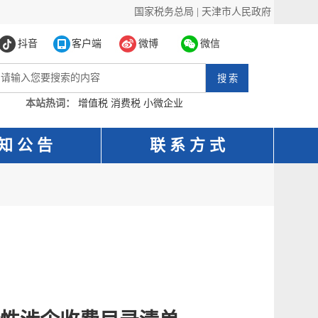
国家税务总局
|
天津市人民政府
抖音
客户端
微博
微信
本站热词：
增值税
消费税
小微企业
知 公 告
联 系 方 式