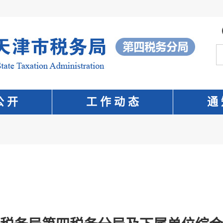
公 开
工 作 动 态
通 