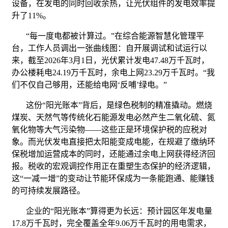
设备，在发电的同时回收余热，让光伏组件的发电效率提
升了11%。
“每一度电都被计算过。”在综合能源智慧化管理平
台，工作人员调出一张曲线图：自开展调试和试运行以
来，截至2026年3月1日，光伏累计发电47.48万千瓦时，
办公楼耗电24.19万千瓦时，余电上网23.29万千瓦时。“我
们不仅自己够用，还能给电网‘反哺’绿电。”
这份“阳光账本”背后，是绿色税制的精准撬动。燃烧
煤炭、天然气等传统化石能源发电必然产生二氧化硫、氮
氧化物等大气污染物——这些正是环境保护税的应税对
象。而光伏发电直接把太阳能变成电能，在规避了缴纳环
保税增加运营成本的同时，还能通过余电上网获得经济回
报。税收的宏观调控作用正在重塑生态保护的经济逻辑，
这“一减一增”的变动让节能环保成为一条能跑通、能赚钱
的可持续发展路径。
企业的“阳光账本”算得更为长远：预计园区年发电量
17.8万千瓦时，完全覆盖全年9.06万千瓦时的用电需求，