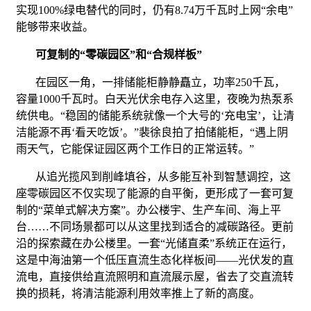
实现100%绿电替代的同时，仍有8.74万千瓦时上网“余电”
能够带来收益。
可复制的“零碳园区”和“合规样板”
在园区一角，一排储能柜静静矗立，功率250千瓦，
容量1000千瓦时。白天光伏余电存入这里，夜晚为热泵系
统供电。“稳固的储能系统就像一个大号的‘充电宝’，让清
洁能源不再‘看天吃饭’。”裴徐良拍了拍储能柜，“遇上阴
雨天气，它能保证园区两个工作日的正常运转。”
从追光揽风到削峰填谷，从多能互补到智慧调控，这
座零碳园区不仅实现了能源的自平衡，更形成了一套可复
制的“菜单式解决方案”。办公楼宇、生产车间、海上平
台……不同场景都可以从这里找到适合的减碳路径。更前
沿的探索藏在办公楼里。一套“光储直柔”系统正在运行，
这是中海油第一个低压直流生态化样板间——光伏发的直
流电，直接供给直流照明和直流展示屋，省去了交直流转
换的损耗，将清洁能源利用效率推上了新的高度。