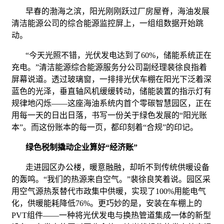
早春的渤海之滨，阳光刚刚跃过厂房屋脊，海油发展
清洁能源公司的综合能源监控屏上，一组组数据开始跳
动。
“今天光照不错，光伏发电达到了60%，储能系统正在
充电。”清洁能源综合能源服务分公司副经理裴徐良指着
屏幕说道。透过玻璃窗，一排排光伏车棚在阳光下泛着深
蓝色的光泽，垂直轴风机缓缓转动，储能装置的指示灯有
规律地闪烁——这座海油系统内首个零碳智慧园区，正在
用每一天的日出日落，书写一份关于绿色发展的“阳光账
本”。而这份账本的每一页，都印刻着“合规”的印记。
绿色税制撬动企业算好“经济账”
走进园区办公楼，暖意融融，却听不到传统供暖设备
的轰鸣。“我们的热源来自空气。”裴徐良笑着说。园区采
用空气源热泵替代市政集中供暖，实现了100%用能电气
化，供暖能耗降低76%。更巧妙的是，安装在车棚上的
PVT组件——一种将光伏发电与换热管道集成一体的新型