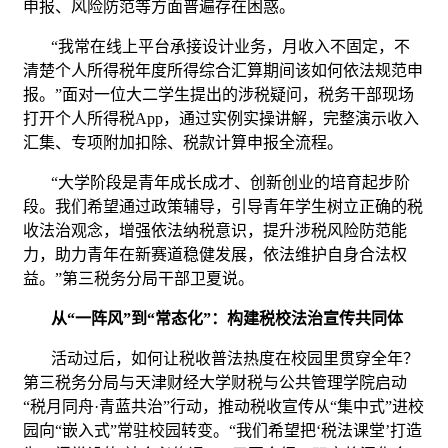
申报、风险防范等方面普遍存在困惑。
“我常在线上平台承接设计业务，月收入不固定，不
清楚个人所得税年度所得综合汇算期间该如何依法规范申
报。”面对一位大二学生提出的涉税疑问，税务干部现场
打开个人所得税App，通过实例实操讲解，完整演示收入
汇集、专项附加扣除、税款计算申报全流程。
“大学阶段是青年成长成才、创新创业的培育起步阶
段。我们希望通过政策辅导，引导青年学生树立正确的税
收法治观念，增强依法纳税意识，提升涉税风险防范能
力，助力青年在新赛道稳健发展，依法维护自身合法权
益。”第三税务分局干部卫夏说。
从“一阵风”到“常态化”：构建税校法治宣传共同体
活动过后，如何让税收普法热度在校园里贯穿全年？
第三税务分局与天津财经大学财税与公共管理学院启动
“税月同舟·青蓝共治”行动，推动税收宣传从“集中式”进校
园向“嵌入式”常驻校园转变。“我们希望把‘税法课堂’打造