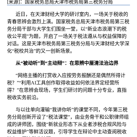
[来源]：国家税务总局天津市税务局第三税务分局
近日，在天津财经大学的研讨室内，一场关于税收的
青春思辨会激烈上演。国家税务总局天津市税务局第三税
务分局干部与大学生们围坐一堂，以“新业态浪潮下的税
收公平观”为题，开启了一场关于税法遵从与权益保障的
对话。这是天津市税务局第三税务分局与天津财经大学深
化“税校共治”的又一创新场景。
从“被动听”到“主动辩”：在思辨中厘清法治边界
“网络主播的打赏收入应按劳务报酬还是偶然所得计
税？”“利用AI工具创作取得收益如何依法界定经营所
得？”在思辨会现场，学生们研讨的问题十分专业，直指
税收实务前沿。
与以往单向灌输“我讲你听”的课堂不同，今年第三税
务分局创新开设了“税法课堂”，由业务骨干和公职律师组
成的讲师团，围绕“新就业形态下从业者涉税合规风险与
权益维护”等鲜活议题，引导学生在辩论中主动查阅税收