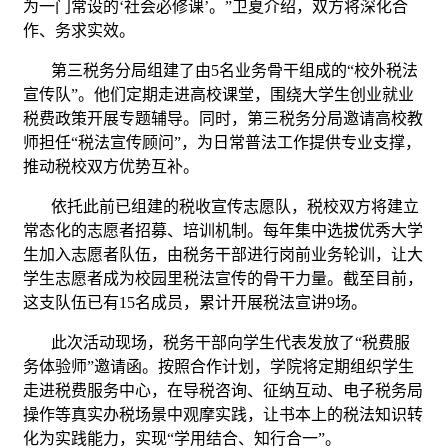
为一门常设的‘社会必修课’。”卫夏介绍，双方将深化合
作、务求实效。
第三税务分局组建了由5名业务骨干组成的“校外税法
宣传队”。他们定期走进高校课堂，围绕大学生创业就业
税费政策开展专题辅导。同时，第三税务分局邀请高校教
师担任“税法宣传顾问”，为日常普法工作提供专业支撑，
推动税校双方优势互补。
依托此前已组建的税收宣传志愿队，税校双方将建立
常态化的志愿者招募、培训机制。每年集中选拔优秀大学
生加入志愿者队伍，由税务干部进行岗前业务轮训，让大
学生志愿者成为校园里税法宣传的骨干力量。截至目前，
这支队伍已有15名成员，累计开展税法宣讲9场。
此次活动现场，税务干部向学生代表发放了“税费服
务体验师”邀请函。按照合作计划，学院将定期组织学生
走进税费服务中心，在导税咨询、征纳互动、电子税务局
操作等真实办税场景中观摩实践，让书本上的税法知识转
化为实践能力，实现“学用结合、知行合一”。