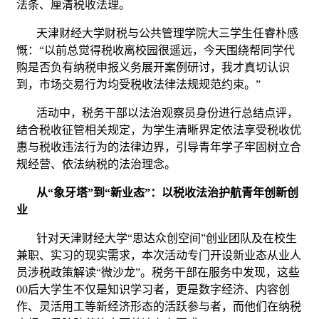
法条、厘清税收法理。
天津财经大学财税与公共管理学院大三学生任睿朴感
慨：“以前总觉得税收离校园很遥远，今天围绕帮同学代
购是否负有纳税申报义务展开案例研讨，我才真切认识
到，市场交易行为均受税收法律法规规范约束。”
活动中，税务干部以法治观察员身份进行总结点评，
结合税收征管相关规定，为学生清晰界定依法享受税收优
惠与税收违法行为的法律边界，引导青年学子牢固树立合
规经营、依法纳税的法治理念。
从“象牙塔”到“新业态”：以税收法治护航青年创新创
业
针对天津财经大学“思达众创空间”创业团队及在校生
兼职、实习的现实需求，本次活动专门开设新业态从业人
员涉税政策解读“微沙龙”。税务干部在服务中发现，这些
00后大学生不仅是知识学习者，更是数字经济、内容创
作、灵活用工等新经济形态的活跃参与者，而他们在纳税