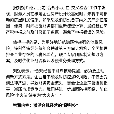
据刘斌介绍，此前“合规小队”在“交叉检查”工作中发
现，财务人员在核定企业房产税计税基础时，未将不可移
动的房屋附属设施，如采暖及消防设备等纳入房产原值范
围，便第一时间提醒财务部门重新梳理计算，最终赶在房
产税申报之前及时修正了数据，避免了申报错误的风险。
值得一提的是，为更好地防范隐蔽性较强的涉税风
险，铁科华铁经纬每年会聘请第三方审计机构，全面梳理
排查企业存在的涉税风险点，联合专家团队制定整改方
案，及时优化业务流程及涉税业务处理方式。
刘斌表示，“合规经营不能靠被动提醒，必须要主动
创新方式方法。企业若不能及时防控涉税风险，不仅会受
到法律严惩，导致财务资金流失，更会让企业声誉遭到损
害，减弱市场竞争力。我们将进一步加固防控网络，防止
风险‘小火苗’演变为‘大火灾’。”
智慧内控：激活合规经营的“硬科技”