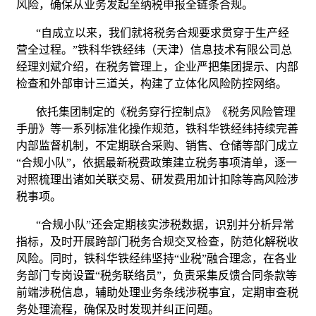
风险，确保从业务发起至纳税申报全链条合规。
“自成立以来，我们就将税务合规要求贯穿于生产经
营全过程。”铁科华铁经纬（天津）信息技术有限公司总
经理刘斌介绍，在税务管理上，企业严把集团提示、内部
检查和外部审计三道关，构建了立体化风险防控网络。
依托集团制定的《税务穿行控制点》《税务风险管理
手册》等一系列标准化操作规范，铁科华铁经纬持续完善
内部监督机制，不定期联合采购、销售、仓储等部门成立
“合规小队”，依据最新税费政策建立税务事项清单，逐一
对照梳理出诸如关联交易、研发费用加计扣除等高风险涉
税事项。
“合规小队”还会定期核实涉税数据，识别并分析异常
指标，及时开展跨部门税务合规交叉检查，防范化解税收
风险。同时，铁科华铁经纬坚持“业税”融合理念，在各业
务部门专岗设置“税务联络员”，负责采集反馈合同条款等
前端涉税信息，辅助处理业务条线涉税事宜，定期审查税
务处理流程，确保及时发现并纠正问题。