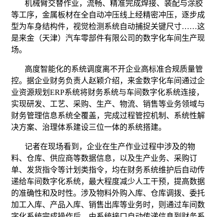
机械臂交替作业，流畅、精准完成焊接、装配与涂胶
等工序，金属板材在全自动冲压线上经精密冲压，逐步成
型为车身结构件，视觉检测系统自动捕捉关键尺寸……这
是来金（天津）汽车零部件有限公司的数字化车间生产现
场。
高度智能化的系统调度离不开企业高标准合规质量管
控。据企业财务负责人赵颖介绍，来金数字化车间通过企
业资源规划ERP系统将财务系统与车间数字化系统连接，
实现研发、工艺、采购、生产、物流、销售等业务领域与
财务管理信息系统全覆盖，完成过程管控机制、系统性解
决方案、治理体系建设三位一体的系统搭建。
记者在现场看到，企业在生产作业过程中涉及的物
料、仓库、供应商等数据信息，以及生产业务、采购订
单、发货指令等计划类指令，均在财务系统维护后自动传
递给车间数字化系统，最大程度减少人工干预，提高数据
的准确性和及时性。涉及物料外购入库、仓库调拨、委托
加工入库、产品入库、销售出库等业务时，则通过车间数
字化系统完成操作后，由系统接口自动传递信息到财务系