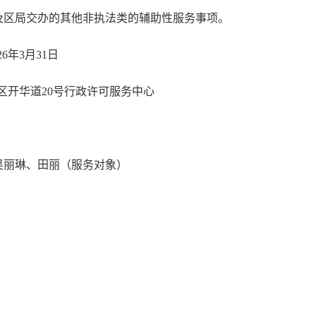
及区局交办的其他非执法类的辅助性服务事项。
26
年
3
月
31
日
区开华道
20
号行政许可服务中心
吴丽琳、田丽（服务对象）