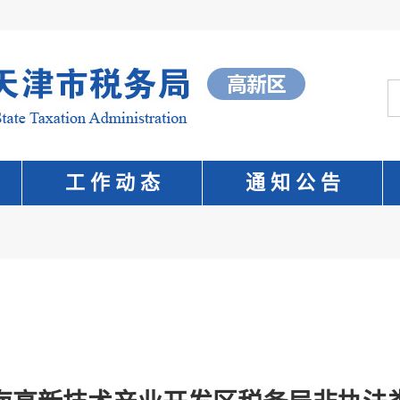
工 作 动 态
通 知 公 告