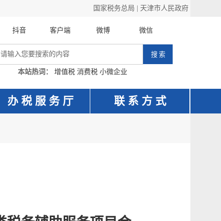
国家税务总局
|
天津市人民政府
抖音
客户端
微博
微信
本站热词：
增值税
消费税
小微企业
办 税 服 务 厅
联 系 方 式