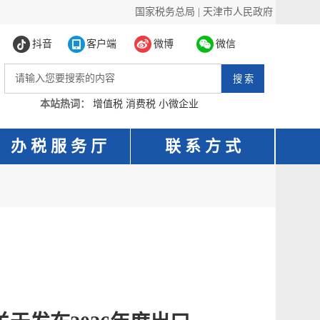
国家税务总局
|
天津市人民政府
抖音
客户端
微博
微信
本站热词：
增值税
消费税
小微企业
办 税 服 务 厅
联 系 方 式