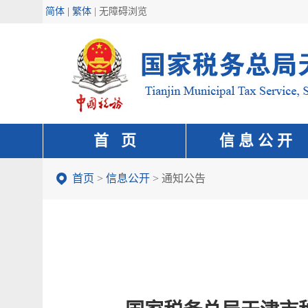
简体 | 繁体
|
无障碍浏览
首 页
信 息 公 开
首页
>
信息公开
>
通知公告