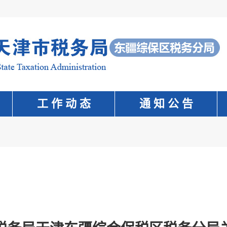
工 作 动 态
通 知 公 告