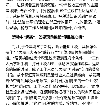
汗，一边翻阅着宣传册感慨道。“今年税收宣传月的主题
是‘税收·法治·公平’。我们选择把宣传点设在社区运动会
上，就是想借着这股热闹劲儿，把税法知识送到居民跟
前，让‘法治公平’的理念在邻里传的更开，扎的更深。”活
动现场，税务工作人员向围拢过来的居民介绍道。
运动中
“
解惑”，答疑现场
架起
“
便民
连心桥
”
“我儿子今年刚买了新房，听说能退个税，具体怎么
操作？”居民王大爷在“珠行万里”团体项目候场间隙问
道。“居民换购住房个税退税需要满足几个条件……”工作
人员拿出手机，打开个税APP，现场演示操作流程。运动
会的间歇时间，成了工作人员与居民“面对面”交流的黄金
时段。从个税汇算清缴到灵活就业人员社保缴纳，从发票
真伪查询到契税优惠政策，面对居民们抛出的一个个“家
长里短”式问题，工作人员们耐心解答、现场演示。“原本
就是想来运动运动，没想到顺路把攒了好久的税务问题全
问明白了。”刚咨询完灵活就业社保缴纳政策的自由职业
者小陈笑着说，“这种‘问税’的方式，接地气、不别扭。”