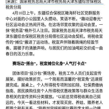
[来源]：国家税务总局天津市税务局天津东疆综合保税区
税务分局
4月10日上午，东疆综合保税区瞰海轩社区党群服务
中心对面的小公园里人头攒动、笑语不断，“趣动迎春光”
社区运动会正热闹开场。在这场邻里欢聚的运动会里，一
抹“税务蓝”格外引人注目。国家税务总局天津市税务局天
津东疆综合保税区税务分局借社区运动会契机，将税收宣
传的“摊位”搬进了运动场，税宣声伴随着跳绳的轻盈节
奏、踢毽子的清脆声响，与居民们的加油喝彩交织成一曲
春日的活力乐章。
赛场边
“搭台”
，税宣摊位化身“人气打卡点”
团体项目“投沙包”赛场旁，税务工作人员们支起宣传
展架、摆好政策折页，一个简易而温馨的“税宣角”迅速搭
建完成。展桌上，个人所得税专项附加扣除、社保费缴纳
指南、居民换购住房个人所得税优惠政策等与群众生活息
息相关的宣传资料分类摆放。“以前总觉得税收离自己挺
远的，今天一看这些材料，才发现买房、养娃、赡养老人
都跟个税有关系。”刚参加完呼啦圈比赛的李大姐一边擦