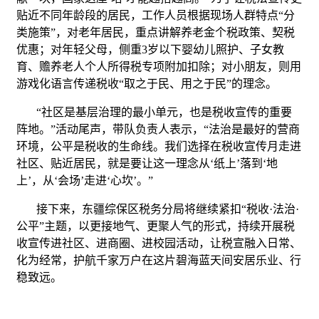
贴近不同年龄段的居民，工作人员根据现场人群特点“分
类施策”，对老年居民，重点讲解养老金个税政策、契税
优惠；对年轻父母，侧重3岁以下婴幼儿照护、子女教
育、赡养老人个人所得税专项附加扣除；对小朋友，则用
游戏化语言传递税收“取之于民、用之于民”的理念。
“社区是基层治理的最小单元，也是税收宣传的重要
阵地。”活动尾声，带队负责人表示，“法治是最好的营商
环境，公平是税收的生命线。我们选择在税收宣传月走进
社区、贴近居民，就是要让这一理念从‘纸上’落到‘地
上’，从‘会场’走进‘心坎’。”
接下来，东疆综保区税务分局将继续紧扣“税收·法治·
公平”主题，以更接地气、更聚人气的形式，持续开展税
收宣传进社区、进商圈、进校园活动，让税宣融入日常、
化为经常，护航千家万户在这片碧海蓝天间安居乐业、行
稳致远。