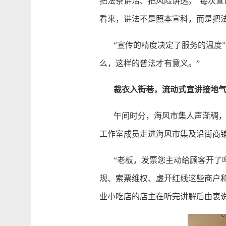
把法条讲活、把风险讲透。“每次
看来，讲法不是照本宣科，而是把法
“宣传的精度决定了服务的温度”
么，这样的普法才有意义。”
裁衣入街巷，流动式宣讲接地
午间时分，海风市集人声渐稠，商
工作室成员走进海风市集及沿街商
“老板，发票您主动给顾客开了吗
规、索票维权、虚开红线这些商户
业小吃店的店主在听完讲解后由衷