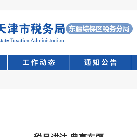
工 作 动 态
通 知 公 告