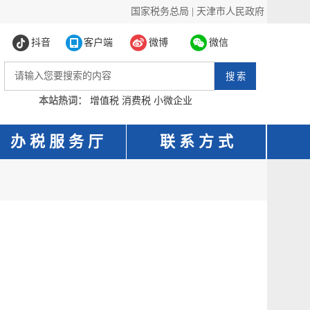
国家税务总局
|
天津市人民政府
抖音
客户端
微博
微信
本站热词：
增值税
消费税
小微企业
办 税 服 务 厅
联 系 方 式