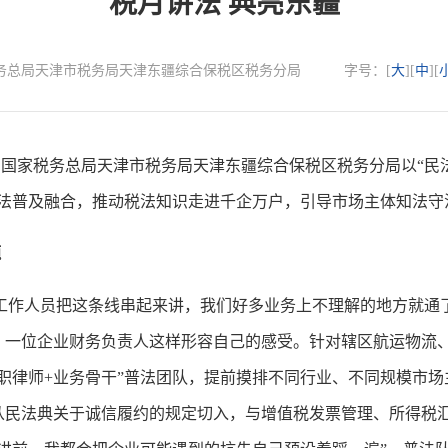
税月讲法 典亮东疆
源：国家税务总局天津市税务局天津东疆综合保税区税务分局
字号：[
大
][
中
][
家税务总局天津市税务局天津东疆综合保税区税务分局以“民法
税法普及融合，推动税法知识走进千企万户，引导市场主体知法守
题
作人员把这条线串起来讲，我们好多业务上不理解的地方就通了
，一位企业财务负责人这样形容自己的感受。针对辖区航运物流
职律师+业务骨干”普法团队，提前摸排不同行业、不同规模市
从民法典关于诚信履约的规定切入，与增值税发票管理、所得税