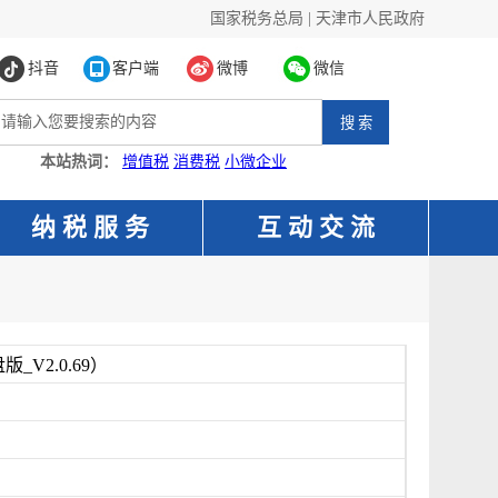
国家税务总局
|
天津市人民政府
抖音
客户端
微博
微信
本站热词：
增值税
消费税
小微企业
纳 税 服 务
互 动 交 流
V2.0.69）