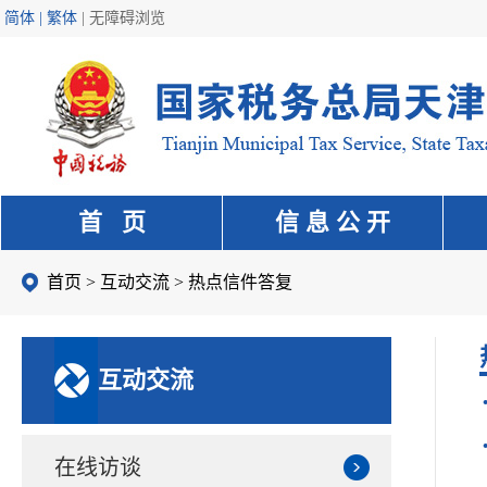
简体 | 繁体
|
无障碍浏览
首 页
信 息 公 开
首页
>
互动交流
>
热点信件答复
互动交流
在线访谈