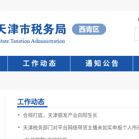
工 作 动 态
通 知 公 告