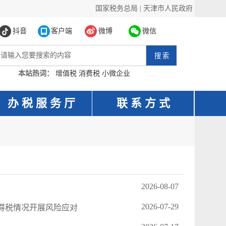
国家税务总局
|
天津市人民政府
抖音
客户端
微博
微信
本站热词：
增值税
消费税
小微企业
办 税 服 务 厅
联 系 方 式