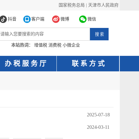
国家税务总局
|
天津市人民政府
抖音
客户端
微博
微信
本站热词：
增值税
消费税
小微企业
办 税 服 务 厅
联 系 方 式