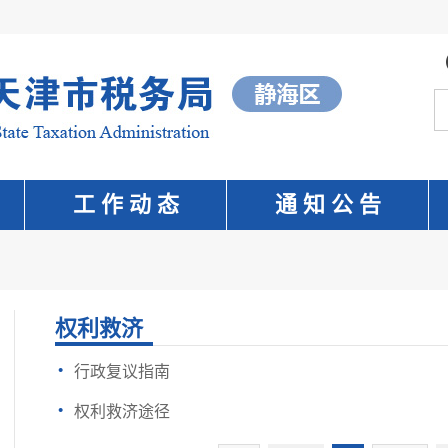
工 作 动 态
通 知 公 告