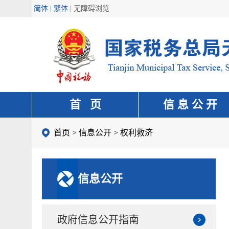
简体 | 繁体
|
无障碍浏览
首 页
信 息 公 开
首页
>
信息公开
>
权利救济
信息公开
政府信息公开指南