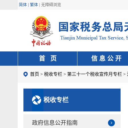
简体 | 繁体
|
无障碍浏览
首 页
信 息 公 开
首页
>
税收专栏
>
第三十一个税收宣传月专栏
>
税收专栏
政府信息公开指南