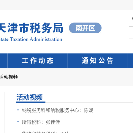
工 作 动 态
通 知 公 告
活动视频