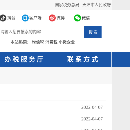
国家税务总局
|
天津市人民政府
抖音
客户端
微博
微信
本站热词：
增值税
消费税
小微企业
办 税 服 务 厅
联 系 方 式