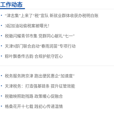
工作动态
·
“津志集”上来了“税”宣队 新就业群体收获办税明白账
·
3起加油站偷税案被曝光！
·
税徽闪耀青邻市集 党群同心献礼“七一”
·
天津9部门联合启动“春雨润苗”专项行动
·
粽叶飘香传古韵 合规护航守匠心
·
税务服务跨京津 跑出便民惠企“加速度”
·
天津税务：打造强基链条 提升征管效能
·
税徽映照助残路 政策暖心促融合
·
格桑花开十七载 践初心传递温情