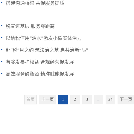
·
搭建沟通桥梁 共促服务提质
·
税宣进基层 服务零距离
·
以纳税信用“活水”激发小微实体活力
·
赴“税”月之约 筑法治之基 启共治新“辰”
·
有奖发票护权益 合规经营促发展
·
高效服务破瓶颈 精准赋能促发展
首页
上一页
1
2
3
...
24
下一页