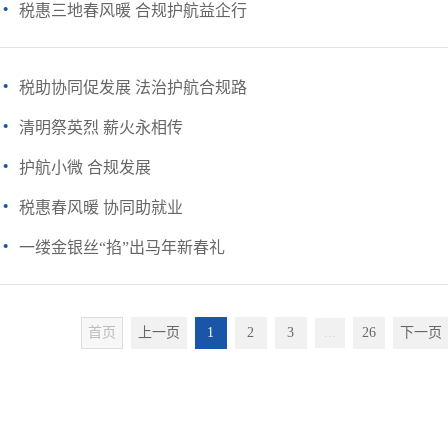
·
税惠三地春风暖 合规护航益企行
·
税助协同促发展 法治护航合规路
·
清明祭英烈 薪火永相传
·
护航小微 合规发展
·
税惠春风暖 协同助就业
·
一缕金银丝“掐”出马年新春礼
首页
上一页
1
2
3
...
26
下一页