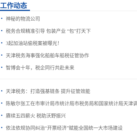
工作动态
·
神秘的物流公司
·
税务合规精准引导 包装产业 “包”打天下
·
3起加油站偷税案被曝光！
·
天津税务海事强化船舶车船税征管协作
·
智博会十年，税企同行共赴未来
·
天津税务：打造强基链条 提升征管效能
·
陈敏尔张工在市审计局市统计局市税务局和国家统计局天津
·
赓续五四薪火 税助沃野振兴
·
依法依规协同纠治“开票经济”赋能全国统一大市场建设