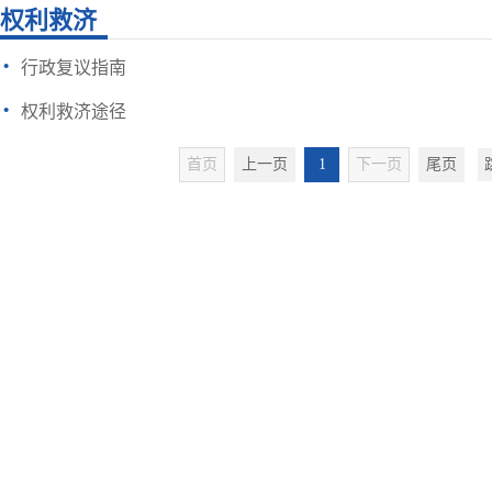
权利救济
·
行政复议指南
·
权利救济途径
首页
上一页
1
下一页
尾页