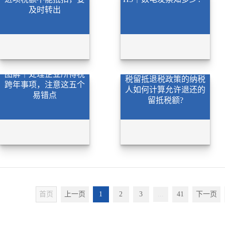
及时转出
【一图读懂】适用增值
图解｜处理企业所得税
税留抵退税政策的纳税
跨年事项，注意这五个
人如何计算允许退还的
易错点
留抵税额?
首页
上一页
1
2
3
...
41
下一页