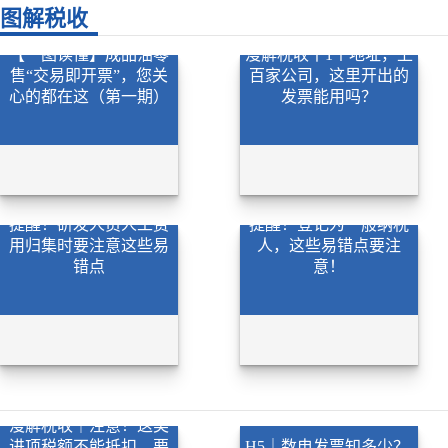
图解税收
【一图读懂】成品油零
漫解税收丨1个地址，上
售“交易即开票”，您关
百家公司，这里开出的
心的都在这（第一期）
发票能用吗？
提醒！研发人员人工费
提醒！登记为一般纳税
用归集时要注意这些易
人，这些易错点要注
错点
意！
漫解税收｜注意！这类
进项税额不能抵扣，要
H5｜数电发票知多少？