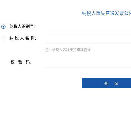
纳税人遗失普通发票公
纳税人识别号：
纳 税 人 名 称：
注：纳税人名称支持模糊查询
校 验 码：