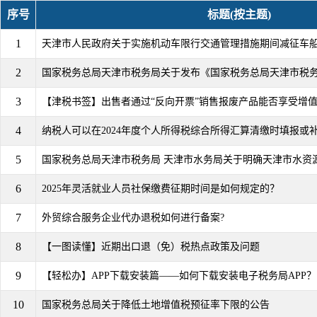
序号
标题(按主题)
1
天津市人民政府关于实施机动车限行交通管理措施期间减征车
2
国家税务总局天津市税务局关于发布《国家税务总局天津市税务局
3
【津税书签】出售者通过“反向开票”销售报废产品能否享受增
4
纳税人可以在2024年度个人所得税综合所得汇算清缴时填报或
5
国家税务总局天津市税务局 天津市水务局关于明确天津市水资
6
2025年灵活就业人员社保缴费征期时间是如何规定的？
7
外贸综合服务企业代办退税如何进行备案?
8
【一图读懂】近期出口退（免）税热点政策及问题
9
【轻松办】APP下载安装篇——如何下载安装电子税务局APP？
10
国家税务总局关于降低土地增值税预征率下限的公告