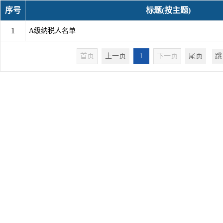
序号
标题(按主题)
1
A级纳税人名单
首页
上一页
1
下一页
尾页