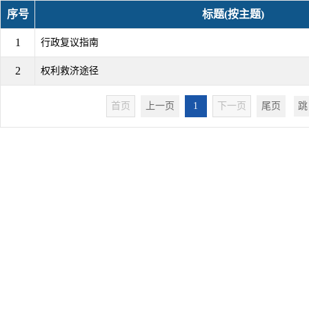
序号
标题(按主题)
1
行政复议指南
2
权利救济途径
首页
上一页
1
下一页
尾页