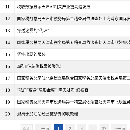
11
税收数据显示天津AI相关产业链高速发展
12
国家税务总局天津市税务局第二稽查局依法查处上海浦东国际货运
13
穿透迷雾的“代理”
14
国家税务总局天津市税务局第五稽查局依法查处天津市欣娅服装有
15
凭空出现的服装
16
3起加油站偷税案被曝光！
17
国家税务总局驻北京稽查局联合国家税务总局天津市税务局第三稽
18
“私户”变身“隐形金库”“瞒天过海”终被查
19
国家税务总局天津市税务局第一稽查局依法查处天津市北辰区
20
游离于加油站经营链条外的收款端
首页
上一页
1
2
3
...
37
下一页