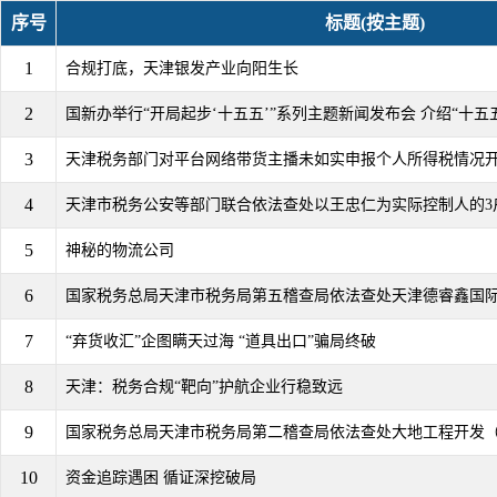
序号
标题(按主题)
1
合规打底，天津银发产业向阳生长
2
国新办举行“开局起步‘十五五’”系列主题新闻发布会 介绍“十五五
3
天津税务部门对平台网络带货主播未如实申报个人所得税情况
4
天津市税务公安等部门联合依法查处以王忠仁为实际控制人的3户
5
神秘的物流公司
6
国家税务总局天津市税务局第五稽查局依法查处天津德睿鑫国际贸
7
“弃货收汇”企图瞒天过海 “道具出口”骗局终破
8
天津：税务合规“靶向”护航企业行稳致远
9
国家税务总局天津市税务局第二稽查局依法查处大地工程开发（集
10
资金追踪遇困 循证深挖破局