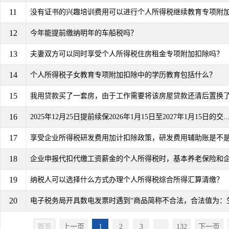
11
没有证书的兴趣培训费用可以进行个人所得税继续教育专项附
12
今年能提前缴纳明年的车船税吗？
13
夫妻双方可以同时享受个人所得税住房租金专项附加扣除吗？
14
个人所得税子女教育专项附加扣除中的学历教育包括什么？
15
我用贷款买了一套房，由于工作需要将该房屋贷款还清后置换了另
16
2025年12月25日提前续保2026年1月15日至2027年1月15日的交..
17
享受企业所得税研发费用加计扣除政策，研发费用辅助账是不
18
企业申报代扣代缴工资薪金的个人所得税时，基本养老保险和企业
19
纳税人可以选择什么方式办理个人所得税综合所得汇算清缴？
20
电子税务局开具数电发票时遇到“商品简称不合法，合法值为：生
首页
上一页
1
2
3
...
132
下一页