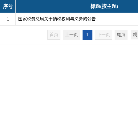
序号
标题(按主题)
1
国家税务总局关于纳税权利与义务的公告
首页
上一页
1
下一页
尾页