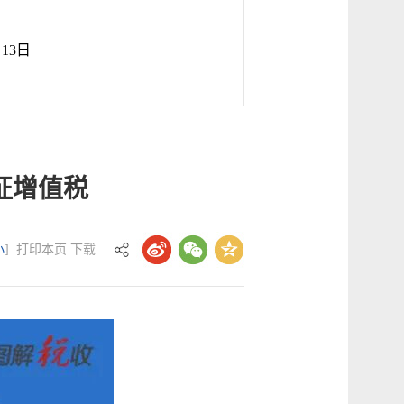
月13日
征增值税
小
]
打印本页
下载