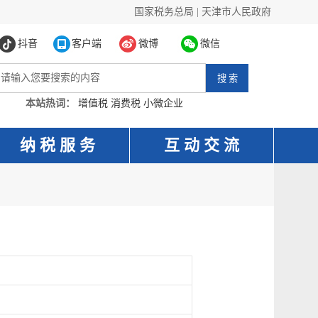
国家税务总局
|
天津市人民政府
抖音
客户端
微博
微信
本站热词：
增值税
消费税
小微企业
纳 税 服 务
互 动 交 流