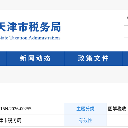
新 闻 动 态
政 策 文 件
15N/2026-00255
主题分类
图解税收
津市税务局
有效性