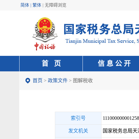
简体 | 繁体
|
无障碍浏览
首 页
信 息 公 开
首页
>
政策文件
>
图解税收
索引号
111000000001258
发文机关
国家税务总局天