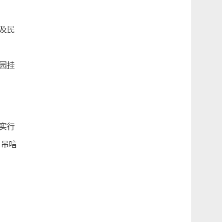
及民
园挂
实行
、吊唁