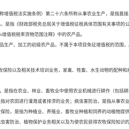
增值税法实施条例）第二十六条所称从事农业生产，是指直接
品，是指《财政部税务总局关于增值税征税具体范围有关事项的
用9%增值税税率货物范围注释》中的农产品。
生产、加工的初级农产品，不属于本项目免征增值税的范围，
牧保险以及相关技术培训业务，家禽、牲畜、水生动物的配种和
是指在农业、林业、畜牧业中使用农业机械进行耕作（包括耕
是指对农田进行灌溉或者排涝的业务；病虫害防治，是指从事农
牧保险，是指为种植业、养殖业、畜牧业种植和饲养的动植物提
病虫害防治、植物保护业务相关以及为使农民获得农牧保险知识