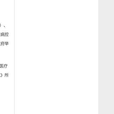
）、
疾病控
政府举
医疗
范》所