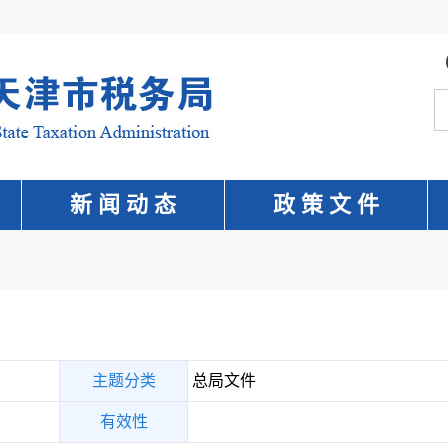
新 闻 动 态
政 策 文 件
主题分类
总局文件
有效性