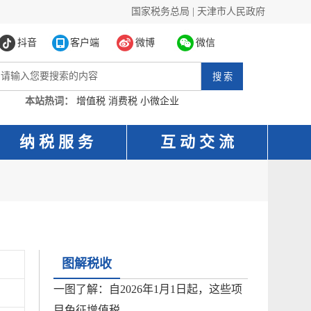
国家税务总局
|
天津市人民政府
抖音
客户端
微博
微信
本站热词：
增值税
消费税
小微企业
纳 税 服 务
互 动 交 流
图解税收
一图了解：自2026年1月1日起，这些项
目免征增值税