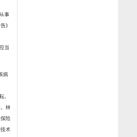
从事
公告》
应当
疾病
耘、
业、林
供保险
的技术