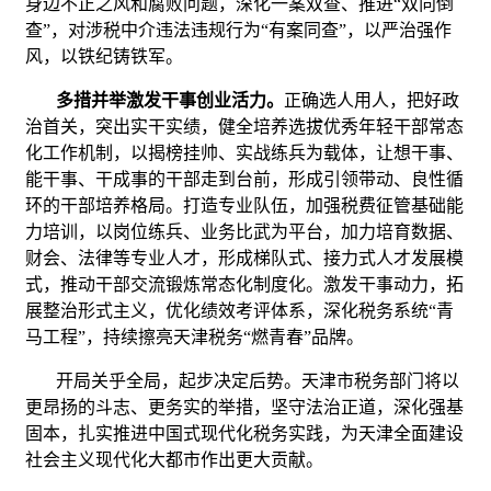
身边不正之风和腐败问题，深化一案双查、推进“双向倒
查”，对涉税中介违法违规行为“有案同查”，以严治强作
风，以铁纪铸铁军。
多措并举激发干事创业活力。
正确选人用人，把好政
治首关，突出实干实绩，健全培养选拔优秀年轻干部常态
化工作机制，以揭榜挂帅、实战练兵为载体，让想干事、
能干事、干成事的干部走到台前，形成引领带动、良性循
环的干部培养格局。打造专业队伍，加强税费征管基础能
力培训，以岗位练兵、业务比武为平台，加力培育数据、
财会、法律等专业人才，形成梯队式、接力式人才发展模
式，推动干部交流锻炼常态化制度化。激发干事动力，拓
展整治形式主义，优化绩效考评体系，深化税务系统“青
马工程”，持续擦亮天津税务“燃青春”品牌。
开局关乎全局，起步决定后势。天津市税务部门将以
更昂扬的斗志、更务实的举措，坚守法治正道，深化强基
固本，扎实推进中国式现代化税务实践，为天津全面建设
社会主义现代化大都市作出更大贡献。