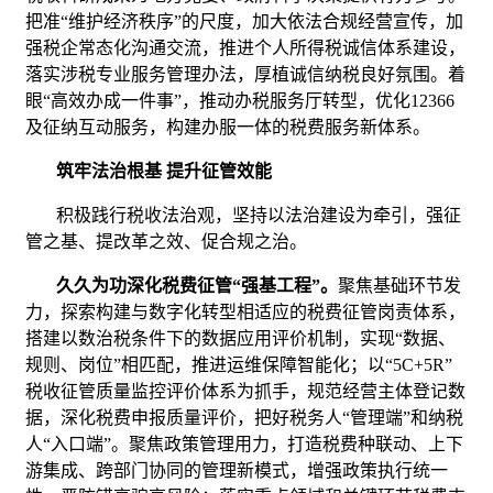
把准“维护经济秩序”的尺度，加大依法合规经营宣传，加
强税企常态化沟通交流，推进个人所得税诚信体系建设，
落实涉税专业服务管理办法，厚植诚信纳税良好氛围。着
眼“高效办成一件事”，推动办税服务厅转型，优化12366
及征纳互动服务，构建办服一体的税费服务新体系。
筑牢法治根基 提升征管效能
积极践行税收法治观，坚持以法治建设为牵引，强征
管之基、提改革之效、促合规之治。
久久为功深化税费征管“
强基工程”
。
聚焦基础环节发
力，探索构建与数字化转型相适应的税费征管岗责体系，
搭建以数治税条件下的数据应用评价机制，实现“数据、
规则、岗位”相匹配，推进运维保障智能化；以“5C+5R”
税收征管质量监控评价体系为抓手，规范经营主体登记数
据，深化税费申报质量评价，把好税务人“管理端”和纳税
人“入口端”。聚焦政策管理用力，打造税费种联动、上下
游集成、跨部门协同的管理新模式，增强政策执行统一