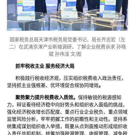
国家税务总局天津市税务局党委书记、局长齐志宏（左
二）在武清京津产业新城调研，了解企业税费诉求 孙晓
斌 孙伟淦 文/图
抓牢税收主业 服务经济大局
积极践行税收经济观，压实组织税费收入政治责任，
坚持抓主业强根基、优环境促合规协同增效
。
聚势聚力提升税费收入质效。
保持敏锐的税源感知
力，辩证看待经济稳中向好势头和组织收入面临的挑战，
强化经济税收增长匹配度、重点行业企业税负、重点领域
监管风险分析，牢牢把握工作的前瞻性和主动性。坚持系
统集成谋划组织收入举措，既要从点到面推动形成组织收
入责任共担机制，统筹加强税源管理、申报管理、减免税