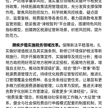
性，严防错享骗享风险；落实重点领域和关键环节税费支
持政策，持续拓展政策适用管理成效，充分发挥支撑保障
作用。聚焦风险防控加力，科学统筹风控核查、疑点提
示、监督复核、税费服务等各类任务，着力提高数电发票
监管效能；稳妥推进“津税智判”平台建设，搭建特色风险
指标模型，创建跨区税源征管新场景，织密风控网，提升
防范力。
蹄疾步稳实施税务领域改革。
保障新法平稳落地，扎
实做好增值税法及其实施条例、新修订环境保护税法等新
规施行，同步开展政策宣传、实操辅导及效应分析；推动
地方政府用好用足地方税种法定授权，拓展地方税源，增
强自主财力。推动改革提级扩面，结合“管户+管事”新型
税源费源管理方式，持续优化税费征管智控机制，推进扎
口管理覆盖全税费种、各业务条线征管任务，让基层有更
多精力抓税源费源基础管理；以改革为契机，推进天津税
务数字化创新工作室建设，探索更多“天津经验”。深化
“税费皆重”理念，积极推动社保非税工作融入“大征管”体
系，健全与社会保险费自行申报模式配套的制度机制，完