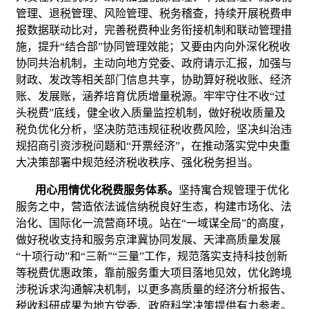
管理、退税管理、风险管理、税务稽查，持续开展税费申
报数据联动比对，完善税费种业务衔接机制和联动管理措
施，提升“结合部”协同管理效能；又要由内向外深化税收
协同共治机制，主动向地方党委、政府请示汇报，加强与
财政、发改等相关部门信息共享，协助算好税收账、经济
账、发展账，涵养培育优质增量税源。牢牢守住不收“过
头税费”底线，健全收入质量监控机制，做好税收质量及
税负优化分析，坚决防范违规征税收费风险，坚决纠治违
规招商引资涉税问题和“开票经济”，在推动落实党中央重
大决策部署中规范经济税收秩序、强化税务担当。
用心用情优化税费服务体系。
坚持寓合规管理于优化
服务之中，营造依法诚信纳税良好生态，构建市场化、法
治化、国际化一流营商环境。站在“一域谋全局”的高度，
做好税收支持和服务京津冀协同发展、天津高质量发展
“十项行动”和“三新”“三量”工作，规范落实支持科技创新
等税费优惠政策，靠前服务重大项目落地见效，优化跨境
涉税诉求沟通解决机制，以更多高质量的经济分析报告、
税收科研成果为地方党委、政府科学决策提供有力参考。