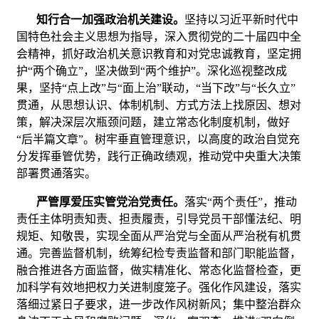
知行合一加强政治机关建设。
坚持以习近平新时代中
国特色社会主义思想为指导，深入贯彻党的二十届四中全
会精神，抓好政治机关意识教育和对党忠诚教育，坚定拥
护“两个确立”，坚决做到“两个维护”。深化巡视整改成
果，坚持“点上改”与“面上治”联动，“当下改”与“长久立”
贯通，从思想认识、体制机制、方式方法上找原因、想对
策，解决深层次瓶颈问题，建立常态化制度机制，做好
“后半篇文章”。树牢垂直管理意识，以高度的政治自觉充
分发挥垂管优势，践行正确政绩观，推动党中央重大决策
部署贯通落实。
严管厚爱压实管党治党责任。
落实“两个责任”，推动
责任主体明责知责、担责履责，引导党员干部懂法纪、明
规矩、知敬畏，实现全面从严治党与全面从严治税有机贯
通。完善监督机制，统筹纪检专责监督和部门职能监督，
融合推进各方面监督，做实精准化、常态化监督检查，更
加科学有效地把权力关进制度笼子。强化作风建设，落实
落细过紧日子要求，进一步改作风树新风；集中整治群众