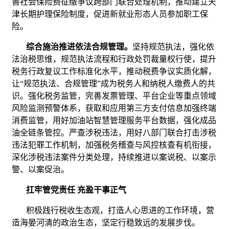
善社会保险费征缴争议跨部门联合处理机制，推动建立天
津长期护理保险制度，促进新就业形态人员参加职工保
险。
综合施治推进依法合规管理。
坚持规范执法，强化依
法治税思维，规范执法流程和行政处罚裁量权行使，提升
税务行政复议工作标准化水平，推动税费争议实质化解，
让“规范执法、合规管理”成为税务人和纳税人缴费人的共
识。强化税务监管，完善发票管理、平台企业等重点领域
风险监测预警体系，获取和应用第三方支付信息加强终端
消费监管，用好加油站智慧管理服务平台数据，强化成品
油全链条管控。严查涉税违法，用好八部门联合打击涉税
违法犯罪工作机制，加强税务稽查与风控核查有机衔接，
深化涉税违法案件分类处理，持续推进以案说税、以案示
警、以案促治。
扛牢管党责任 充盈干事正气
积极践行税收生态观，打造人心思进的工作环境，营
造海晏河清的政治生态，坚定行稳致远的发展步伐。