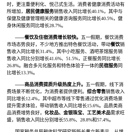
时，更注重便利化、悦己式生活。消费者健康消费活动有
所增加，
居民健康服务
销售收入同比增长40.1%，其中与
保健及健康管理相关的健康咨询服务同比增长40.5%，健
身休闲服务同比增长28.7%。
——
餐饮及住宿消费增长较快。
五一假期，餐饮消费
市场态势良好，不少地方推出特色餐饮活动，带动
餐饮
销
售收入同比增长31.4%，其中小吃服务、酒吧茶馆服务销
售收入同比分别增长41.6%、51.5%，正餐服务同比增长
26.8%。融合多元化服务和特色体验于一体的
民宿服务
同
比增长13.3%。
——
商品消费提质升级热度上升。
五一假期，线下消
费场景不断优化，为消费者提供便利。
综合零售
销售收入
同比增长12.4%，其中超市等线下零售通过优化消费场景
提升需求体验，带动销售收入同比增长15.6%。品质类商
品消费增势良好，
化妆品、金银珠宝、工艺美术品
需求旺
盛，销售收入同比分别增长55.8%、28.8%和57.4%。
国家税务总局税收科学研究所所长黄立新表示，从增