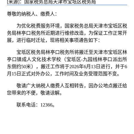
[来源]：国家税务总局天津市宝坻区税务局
尊敬的纳税人、缴费人：
为优化税费服务环境，国家税务总局天津市宝坻区税
务局林亭口税务所近期进行维修改造，为保证工作正常开
展，进行临时迁址，现将相关事项通告如下：
宝坻区税务局林亭口税务所将搬迁至天津市宝坻区林
亭口镇成人文化技术学校（宝坻区
-
九园线林亭口派出所
东侧约
50
米），搬迁工作将于
2026
年
6
月
13
日进行，并于
6
月
15
日正式对外办公，工作时间及业务受理范围不变。
敬请广大纳税人缴费人互相转告，因办公地点搬迁给
您带来的不便，敬请谅解。
联系电话：
12366
。