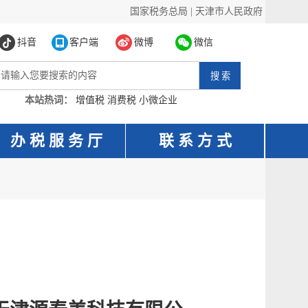
国家税务总局
|
天津市人民政府
抖音
客户端
微博
微信
本站热词：
增值税
消费税
小微企业
办 税 服 务 厅
联 系 方 式