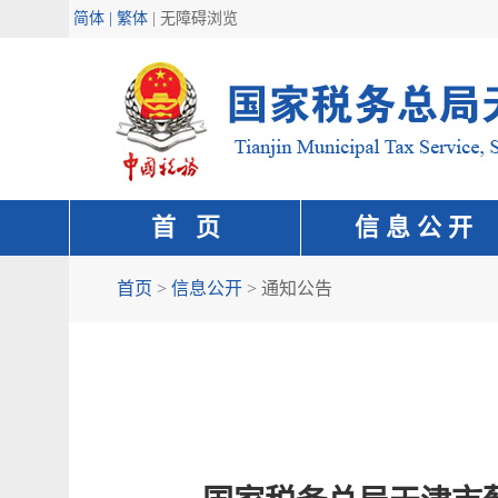
简体 | 繁体
|
无障碍浏览
首 页
信 息 公 开
首页
>
信息公开
>
通知公告