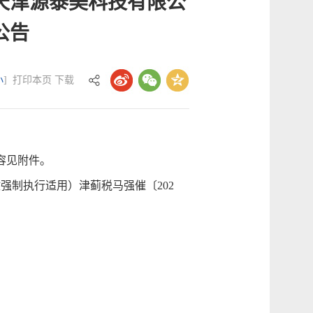
天津源泰美科技有限公
公告
小
]
打印本页
下载
容见附件。
制执行适用）津蓟税马强催〔202