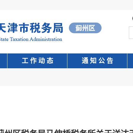
工 作 动 态
通 知 公 告