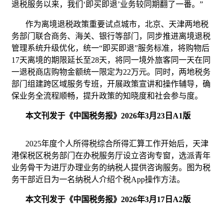
退税服务以来，我们‘即买即退’业务较同期翻了一番。”
作为离境退税政策重要试点城市，北京、天津两地税
务部门联合商务、海关、银行等部门，同步推进离境退税
管理系统升级优化，统一“即买即退”服务标准，将购物后
17天离境的期限延长至28天，将同一境外旅客同一天在同
一退税商店购物金额统一限定为22万元。同时，两地税务
部门组建跨区域服务专班，开展政策宣讲和操作辅导，确
保业务全流程顺畅，提升政策的知晓度和社会参与度。
本文刊发于《中国税务报》
2026
年
3
月
23
日
A1
版
2025年度个人所得税综合所得汇算工作开始后，天津
港保税区税务部门在办税服务厅设立咨询专窗，选派青年
业务骨干为进厅办理业务的纳税人提供咨询服务。图为税
务干部近日为一名纳税人介绍个税App操作方法。
本文刊发于《中国税务报》
2026
年
3
月
17
日
A2
版