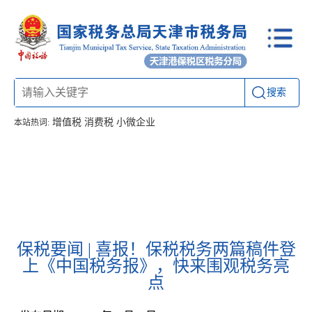
搜索
增值税
消费税
小微企业
本站热词:
首页
信息公开
工作动态
通知公告
办税厅所
联系方式
保税要闻 | 喜报！保税税务两篇稿件登
上《中国税务报》，快来围观税务亮
点