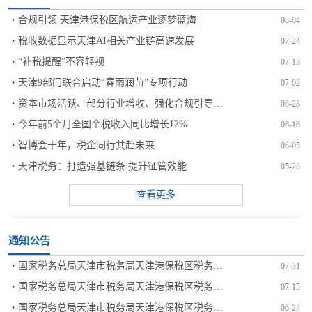
·
合规引领 天津港保税区航运产业逐梦蓝海
08-04
·
税收数据显示天津AI相关产业链高速发展
07-24
·
“补税提醒”不容轻视
07-13
·
天津9部门联合启动“春雨润苗”专项行动
07-02
·
资本市场活跃、部分行业增收、强化合规引导三大因素 推动个...
06-23
·
今年前5个月全国个税收入同比增长12%
06-16
·
智博会十年，税企同行共赴未来
06-05
·
天津税务：打造强基链条 提升征管效能
05-28
查看更多
通知公告
·
国家税务总局天津市税务局天津港保税区税务分局2026年饮...
07-31
·
国家税务总局天津市税务局天津港保税区税务分局关于发布20...
07-15
·
国家税务总局天津市税务局天津港保税区税务分局海港税务所 ...
06-24