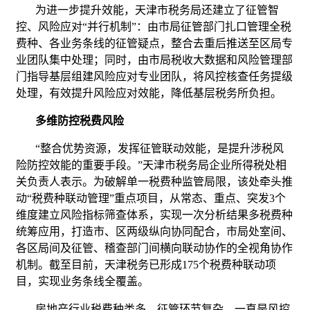
为进一步提升效能，天津市税务局还建立了征管智
控、风险应对“并行机制”：由市局征管部门扎口管理全税
费种、各业务条线的征管疑点，整合去重后推送至区局专
业团队集中处理；同时，由市局税收大数据和风险管理部
门指导基层组建风险应对专业团队，将风控核查任务提级
处理，有效提升风险应对效能，降低基层税务所负担。
多维防控税费风险
“整合优势资源，发挥征管联动效能，是提升涉税风
险防控效能的重要手段。”天津市税务局企业所得税处相
关负责人表示。为破解单一税费种监管局限，该处牵头推
动“税费种联动管理”重点项目，从常态、重点、突发3个
维度建立风险指标筛查体系，实现一次分析结果多税费种
统筹应用，打造市、区两级纵向协同配合，市局处室间、
各区局间及征管、稽查部门间横向联动协作的全视角协作
机制。截至目前，天津税务已形成175个税费种联动项
目，实现业务条线全覆盖。
房地产行业税费种类多、征管环节复杂，一直是风控