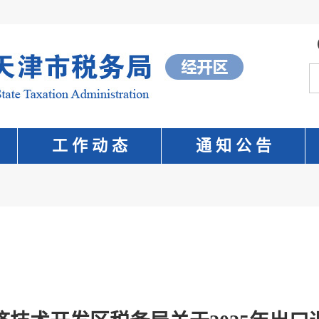
工 作 动 态
通 知 公 告