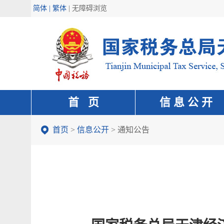
简体 | 繁体
|
无障碍浏览
首 页
信 息 公 开
首页
>
信息公开
>
通知公告