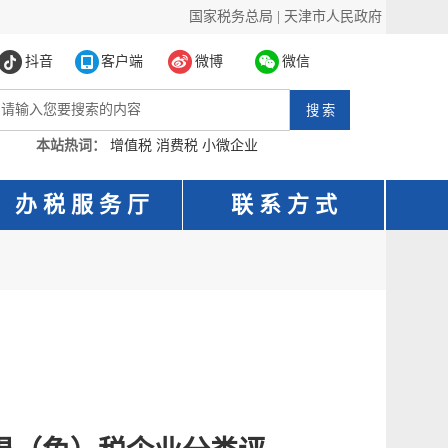
国家税务总局
|
天津市人民政府
抖音
客户端
微博
微信
本站热词：
增值税
消费税
小微企业
办 税 服 务 厅
联 系 方 式