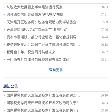
·
从税收大数据看上半年经济运行亮点
08-03
·
纳税缴费信用评价激发“创A守A”热情
07-21
·
天津经开区税务局：税务合规助力海洋装备企业高质量发展
07-09
·
天津9部门联合启动“春雨润苗”专项行动
07-06
·
资本市场活跃、部分行业增收、强化合规引导三大因素推动个人...
06-24
·
税务数据显示：2026年经营主体纳税缴费信用向好
06-12
·
智博会十年，税企同行共赴未来
06-02
·
一厅通办！京津税务解锁跨省办事新体验
05-21
查看更多
通知公告
·
国家税务总局天津经济技术开发区税务局2025年度法治税务...
06-10
·
国家税务总局天津经济技术开发区税务局关于2026年出口退...
06-03
·
国家税务总局天津经济技术开发区税务局关于2026年出口退...
03-20