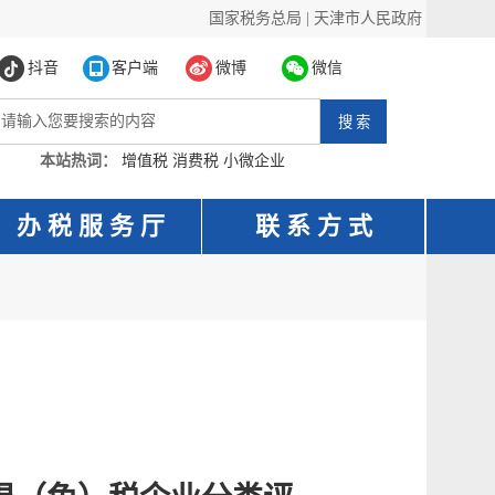
国家税务总局
|
天津市人民政府
抖音
客户端
微博
微信
本站热词：
增值税
消费税
小微企业
办 税 服 务 厅
联 系 方 式