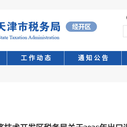
工 作 动 态
通 知 公 告