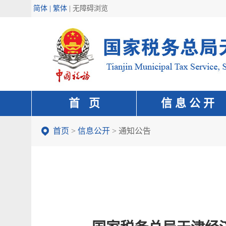
简体 | 繁体
|
无障碍浏览
首 页
信 息 公 开
首页
>
信息公开
>
通知公告