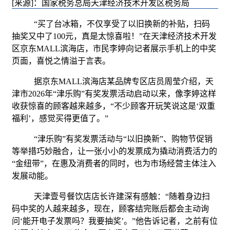
[来源]：国家税务总局天津经济技术开发区税务局
“买了台冰箱，不仅享受了以旧换新的补贴，扫码
抽奖又中了100元，真是太惊喜啦！”在天津经济技术开发
区京东MALL滨海店，市民李婷向记者展示手机上的中奖
页面，喜悦之情溢于言表。
据京东
MALL滨海店某品牌专区店员周莹介绍，天
津市2026年“津乐购”有奖发票活动启动以来，像李婷这样
收获惊喜的顾客越来越多，“不少顾客开玩笑说这是‘双重
福利’，感觉买得更值了。”
“津乐购”有奖发票活动与“以旧换新”、购物节促销
等举措巧妙融合，让一张小小的发票成为撬动消费活力的
“金纽带”，在惠及消费者的同时，也为市场经营主体注入
发展动能。
天津壹号餐饮店店长许建深有感触：
“随着身边扫
码中奖的人越来越多，现在，顾客结完账后都会主动询
问
‘能开电子发票吗？我要抽奖’
。
”
他告诉记者，之前有位