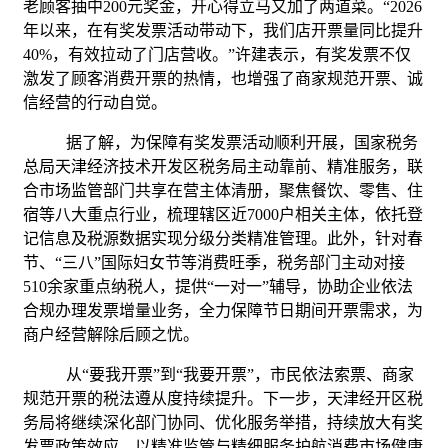
老顾客抽中
200元奖金，开心得立马又加了两道菜。“2026
年以来，在有奖发票活动带动下，我们店开票量同比
提升
40%，有效拉动了门店营收
。
”许建表示，有奖发票不仅
激发了顾客消费开票的热情，也增强了
商家规范开票、诚
信经营的行动自觉。
据了解，为保障有奖发票活动顺利开展，国家税务
总局天津经济技术开发区税务局主动靠前、精准服务，联
合市场监管部门共享在营主体清册，聚焦餐饮、零售、住
宿等八大重点行业，梳理辖区近7000户相关主体，依托登
记信息及税源数据实现分级分类精准管理
。此外，针对春
节、
“三八”国际妇女节等消费旺季，税务部门主动对接
5
10
余家重点纳税人，提供
“一对一”辅导，协助企业依法
合规办理发票增量业务，全力保障节日期间开票需求，为
商户经营解除后顾之忧。
从
“要我开票”到“我要开票”，市民依法索票、商家
规范开票的税法遵从度持续提升。下一步，天津经开区税
务局将继续深化部门协同、优化服务举措，持续放大有奖
发票政策效应，以精准监管与精细服务护航消费市场健康