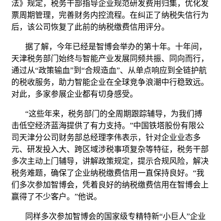
法》规定，税务干部指导企业规范研发费用归集，优化发
票周期管理，完善财务内控流程。在纠正了纳税失信行为
后，该公司恢复了此前的纳税缴费信用评分。
据了解，今年已经是智博会举办的第十年。十年间，
天津税务部门始终与智能产业发展同频共振、同向而行，
通过从“政策输血”到“合规造血”、从单点响应到全链护航
的税收服务，助力智能企业在全球竞争浪潮中行稳致远。
对此，多家参展企业都有切身感受。
“这些年来，税务部门的全周期跟踪辅导，为我们搏
击低空经济蓝海提供了有力支持。”中国铁塔股份有限公
司天津分公司财务部总经理李伟表示，针对企业业态多
元、研发投入大、跨区域涉税事项复杂等特征，税务干部
多次主动上门辅导，讲解政策规定，提示合规风险，解决
税务难题，确保了企业纳税缴费信用一直保持良好。“我
们多次参加智博会，凭着良好的纳税缴费信用在智博会上
赢得了不少客户。”他说。
同样多次参加智博会的国家级专精特新“小巨人”企业