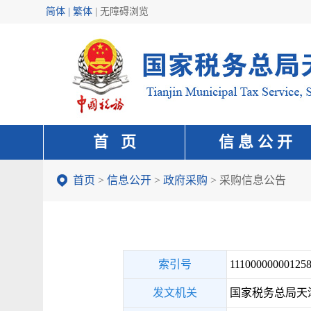
简体 | 繁体
|
无障碍浏览
首 页
信 息 公 开
首页
>
信息公开
>
政府采购
>
采购信息公告
索引号
111000000001258
发文机关
国家税务总局天