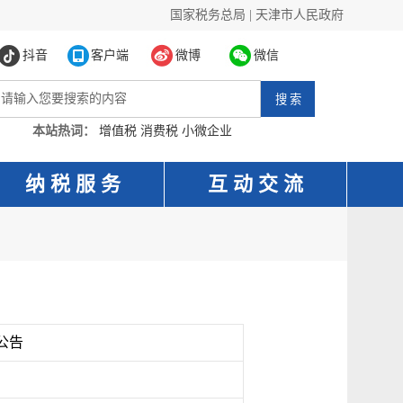
国家税务总局
|
天津市人民政府
抖音
客户端
微博
微信
本站热词：
增值税
消费税
小微企业
纳 税 服 务
互 动 交 流
公告