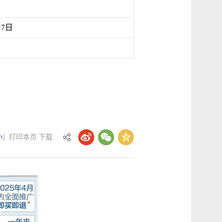
月7日
小
]
打印本页
下载