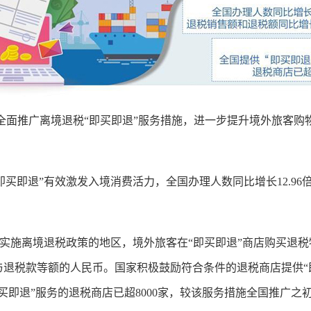
全面推广离境退税“即买即退”服务措施，进一步提升境外旅客购
即退”有效激发入境消费活力，全国办理人数同比增长12.96倍
实施离境退税政策的地区，境外旅客在“即买即退”商店购买退税
与退税款等额的人民币。国家积极鼓励符合条件的退税商店提供“
即退”服务的退税商店已超8000家，较该服务措施全国推广之初，