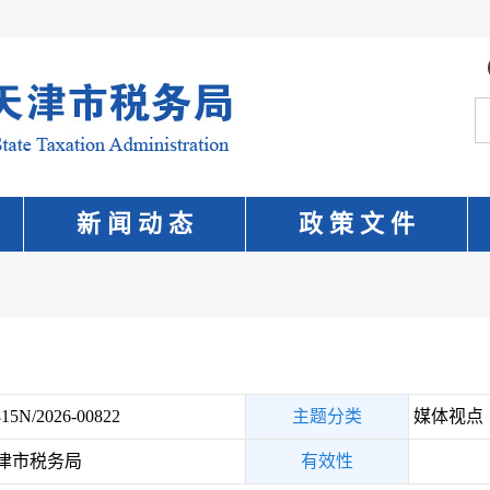
新 闻 动 态
政 策 文 件
15N/2026-00822
主题分类
媒体视点
津市税务局
有效性