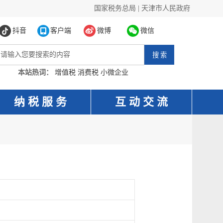
国家税务总局
|
天津市人民政府
抖音
客户端
微博
微信
本站热词：
增值税
消费税
小微企业
纳 税 服 务
互 动 交 流