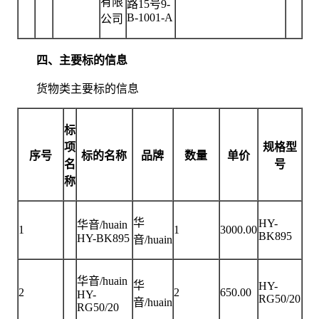
有限
路15号9-
B-1001-A
公司
四、主要标的信息
货物类主要标的信息
标
项
规格型
序号
标的名称
品牌
数量
单价
名
号
称
华
HY-
华音/huain
1
1
3000.00
BK895
HY-BK895
音/huain
华音/huain
华
HY-
2
2
650.00
HY-
RG50/20
音/huain
RG50/20