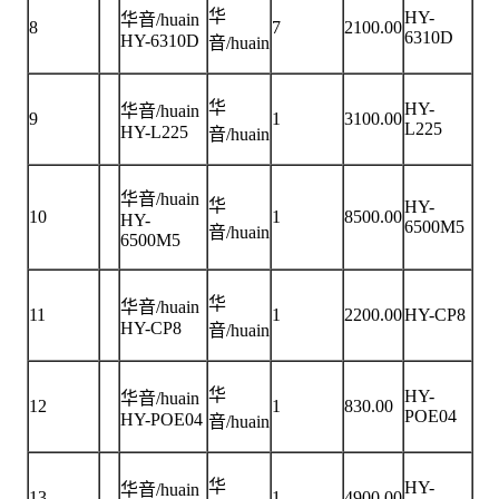
华
HY-
华音/huain
8
7
2100.00
6310D
HY-6310D
音/huain
华
HY-
华音/huain
9
1
3100.00
L225
HY-L225
音/huain
华音/huain
华
HY-
10
1
8500.00
HY-
6500M5
音/huain
6500M5
华
华音/huain
11
1
2200.00
HY-CP8
HY-CP8
音/huain
华
HY-
华音/huain
12
1
830.00
POE04
HY-POE04
音/huain
华
HY-
华音/huain
13
1
4900.00