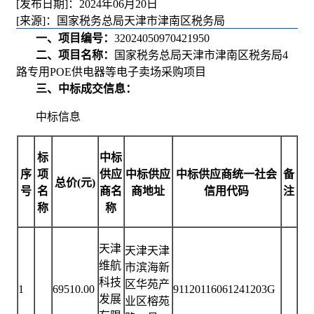
[发布日期]：2024年06月20日
[来源]：国家税务总局天津市津南区税务局
一、项目编号：
32024050970421950
二、项目名称：
国家税务总局天津市津南区税务局4
路专用POE供电器等电子卖场采购项目
三、中标成交信息：
中标信息
标
中标
序
项
供应
中标供应
中标供应商统一社会
备
总价(元)
号
名
商名
商地址
信用代码
注
称
称
天津
天津天津
维航
市滨海新
科技
区华苑产
1
69510.00
91120116061241203G
发展
业区榕苑