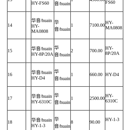
FS60
HY-FS60
音/huain
华音/huain
华
HY-
14
1
7100.00
HY-
MA0808
音/huain
MA0808
华
HY-
华音/huain
15
2
700.00
8P/20A
HY-8P/20A
音/huain
华
华音/huain
16
1
660.00
HY-D4
HY-D4
音/huain
华
HY-
华音/huain
17
1
2500.00
6310C
HY-6310C
音/huain
华
HY-1-3
华音/huain
18
8
90.00
HY-1-3
音/huain