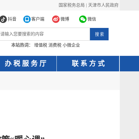
国家税务总局
|
天津市人民政府
抖音
客户端
微博
微信
本站热词：
增值税
消费税
小微企业
办 税 服 务 厅
联 系 方 式