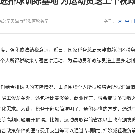
进排球训练基地 为运动员送上个税政
国家税务总局天津市静海区税务局
字号：[
大
][
中
][
，强化依法纳税意识，近日，国家税务总局天津市静海区税务
”个人所得税政策专题宣讲活动，为运动员和教练员送上量身定
结合排球队的实际情况，重点围绕个人所得税综合所得汇算清
，除工资薪金外，还包括比赛奖金、商业代言、转会费等多项收
性化需求。为此，税务干部以简洁明了、通俗易懂的方式，通过
免等高频问题展开解读。比如，运动员取得的省级以上政府颁发
符合政策条件的医疗费用支出等可以通过专项附加扣除减轻税负