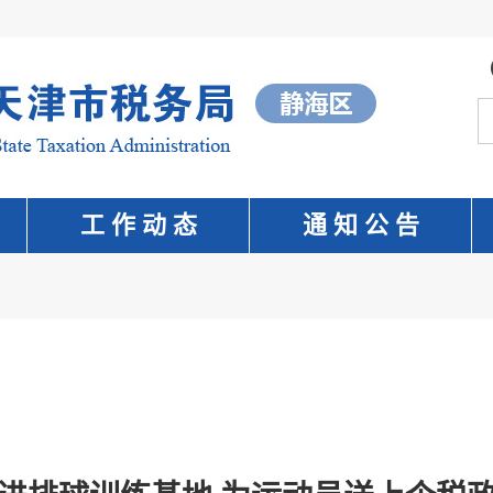
工 作 动 态
通 知 公 告