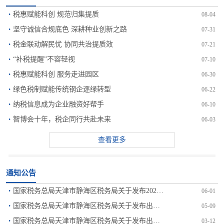
·
税惠赋能科创 规范归集提质
08-04
·
坚守诚信合规底色 深耕种业创新之路
07-31
·
税金联动解民忧 协同共治提质效
07-21
·
“补税提醒”不容轻视
07-10
·
税惠赋能科创 服务走进园区
06-30
·
绿色税制赋能传统钢企逐绿转型
06-22
·
纳税信息成为企业融资好帮手
06-10
·
智博会十年，税企同行共赴未来
06-03
查看更多
通知公告
·
国家税务总局天津市静海区税务局关于发布2026年度出口退...
06-01
·
国家税务总局天津市静海区税务局关于发布出口退（免）税管理...
05-09
·
国家税务总局天津市静海区税务局关于发布出口退（免）税管理...
03-12